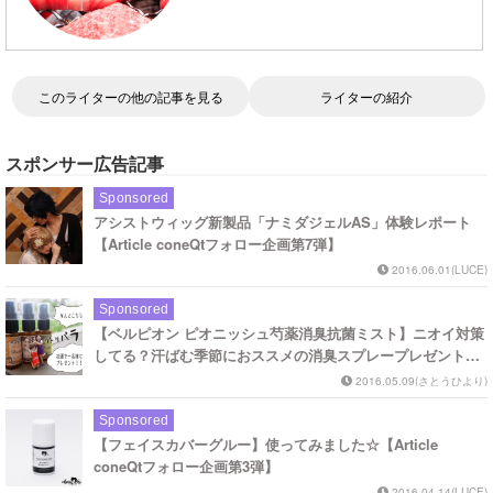
このライターの他の記事を見る
ライターの紹介
スポンサー広告記事
Sponsored
アシストウィッグ新製品「ナミダジェルAS」体験レポート
【Article coneQtフォロー企画第7弾】
2016.06.01(LUCE)
Sponsored
【ベルピオン ピオニッシュ芍薬消臭抗菌ミスト】ニオイ対策
してる？汗ばむ季節におススメの消臭スプレープレゼント！
【Article coneQtフォロー企画第6弾】
2016.05.09(さとうひより)
Sponsored
【フェイスカバーグルー】使ってみました☆【Article
coneQtフォロー企画第3弾】
2016.04.14(LUCE)