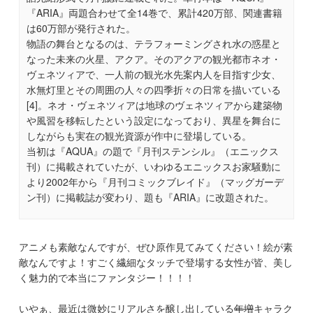
『ARIA』両題合わせて全14巻で、累計420万部、関連書籍
は60万部が発行された。
物語の舞台となるのは、テラフォーミングされ水の惑星と
なった未来の火星、アクア。そのアクアの観光都市ネオ・
ヴェネツィアで、一人前の観光水先案内人を目指す少女、
水無灯里とその周囲の人々の四季折々の日常を描いている
[4]。ネオ・ヴェネツィアは地球のヴェネツィアから建築物
や風習を移転したという設定になっており、異星を舞台に
しながらも実在の観光資源が作中に登場している。
当初は『AQUA』の題で『月刊ステンシル』（エニックス
刊）に掲載されていたが、いわゆるエニックスお家騒動に
より2002年から『月刊コミックブレイド』（マッグガーデ
ン刊）に掲載誌が変わり、題も『ARIA』に改題された。
アニメも素敵なんですが、ぜひ原作見てみてください！絵が素
敵なんですよ！すごく繊細なタッチで登場する女性が皆、美し
く魅力的で本当にファンタジー！！！！
いやぁ、最近は微妙にリアルさを醸し出している
年増
キャラク