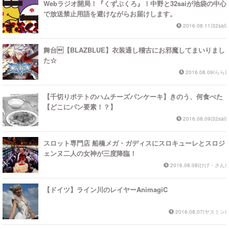
Webラジオ開局！『くずぶくろ』！中野と32saiが池袋の中心
で放送禁止用語を避けながらお届けします。
2016.08.11(32sai)
舞台【BLAZBLUE】衣装通し稽古にお邪魔してまいりまし
た☆
2016.08.09(らら)
【千切りポテトのハムチーズパンケーキ】きのう、何食べた
【どこにパン要素！？】
2016.08.09(32sai)
スロット専門店 船橋メガ・ガディスにスロキューレとスロジ
ェンヌ二人の女神が三度降臨！
2016.08.08(ひげ・さん)
【ドイツ】ライン川のレイヤーAnimagiC
2016.08.07(ヤスミン)