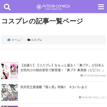
コスプレの記事一覧ページ
ホーム
/
コスプレ
【自撮り】【コスプレ】をもっと盛る！「鼻プチ」が日本人
女性向けの独自形状で新登場！「鼻プチ 鼻美娘（ビビコ）」
2016.08.27(prnews)
武井宏之新連載『猫ヶ原』特集!! ネタバレあり
2016.08.14(ねこぶた)