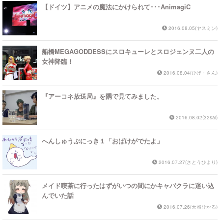
【ドイツ】アニメの魔法にかけられて･･･AnimagiC
2016.08.05(ヤスミン)
船橋MEGAGODDESSにスロキューレとスロジェンヌ二人の
女神降臨！
2016.08.04(ひげ・さん)
『アーコネ放送局』を隅で見てみました。
2016.08.02(32sai)
へんしゅうぶにっき１「おばけがでたよ」
2016.07.27(さとうひより)
メイド喫茶に行ったはずがいつの間にかキャバクラに迷い込
んでいた話
2016.07.26(天照ひかる)