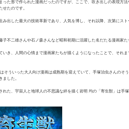
まった形で作られた漫画だったのですが、ここで、吹き出しの表現方法
たせたのです。
生み出した最大の技術革新であり、人気を博し、それ以降、次第にスト
藤子不二雄さんや石ノ森さんなど昭和初期に活躍した名だたる漫画家た
ていき、人間の心情まで漫画家たちが描くようになったことで、それま
代にはそういった大人向け漫画は成熟期を迎えていて、手塚治虫さんのそ
きました。
された、宇宙人と地球人の不思議な絆を描く岩明 均の「寄生獣」は手