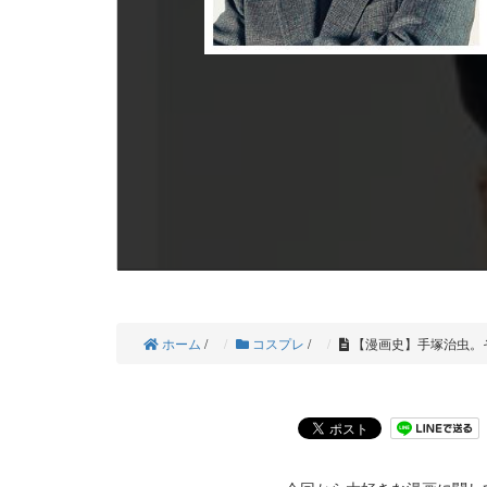
ホーム
/
コスプレ
/
【漫画史】手塚治虫。