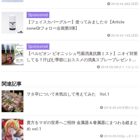
2016.04.28(LUCE)
Sponsored
【フェイスカバーグルー】使ってみました☆【Article
coneQtフォロー企画第3弾】
2016.04.14(LUCE)
Sponsored
【ベルピオン ピオニッシュ芍薬消臭抗菌ミスト】ニオイ対策
してる？汗ばむ季節におススメの消臭スプレープレゼント！
【Article coneQtフォロー企画第6弾】
2016.05.09(さとうひより)
関連記事
ヲタ卒について本気出して考えてみた Vol.1
2016.05.04(天照ひかる)
貴方をマギの世界へご招待 金属器＆眷属器にまつわる総まと
め vol.1
2016.05.03(あっきーと)