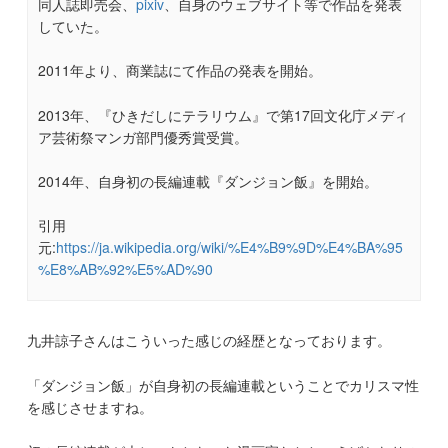
同人誌即売会、
pixiv
、自身のウェブサイト等で作品を発表
していた。
2011年より、商業誌にて作品の発表を開始。
2013年、『ひきだしにテラリウム』で第17回文化庁メディ
ア芸術祭マンガ部門優秀賞受賞。
2014年、自身初の長編連載『ダンジョン飯』を開始。
引用
元:
https://ja.wikipedia.org/wiki/%E4%B9%9D%E4%BA%95
%E8%AB%92%E5%AD%90
九井諒子さんはこういった感じの経歴となっております。
「ダンジョン飯」が自身初の長編連載ということでカリスマ性
を感じさせますね。