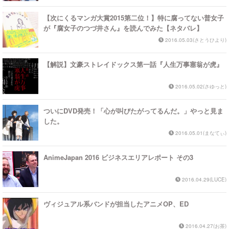
【次にくるマンガ大賞2015第二位！】特に腐ってない普女子
が『腐女子のつづ井さん』を読んでみた【ネタバレ】
2016.05.03(さとうひより)
【解説】文豪ストレイドックス第一話『人生万事塞翁が虎』
2016.05.02(さゆっと)
ついにDVD発売！「心が叫びたがってるんだ。」やっと見ま
した。
2016.05.01(まなてぃ)
AnimeJapan 2016 ビジネスエリアレポート その3
2016.04.29(LUCE)
ヴィジュアル系バンドが担当したアニメOP、ED
2016.04.27(お茶)