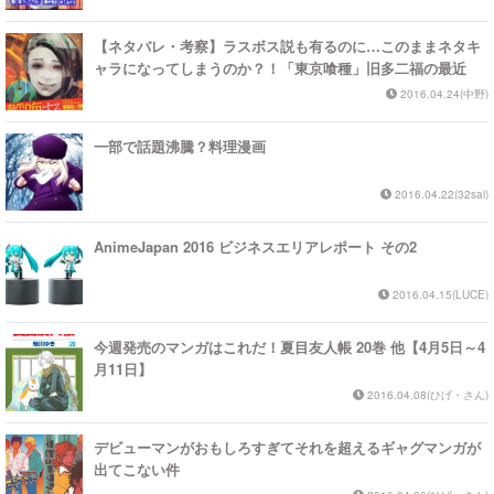
【ネタバレ・考察】ラスボス説も有るのに…このままネタキ
ャラになってしまうのか？！「東京喰種」旧多二福の最近
2016.04.24(中野)
一部で話題沸騰？料理漫画
2016.04.22(32sai)
AnimeJapan 2016 ビジネスエリアレポート その2
2016.04.15(LUCE)
今週発売のマンガはこれだ！夏目友人帳 20巻 他【4月5日～4
月11日】
2016.04.08(ひげ・さん)
デビューマンがおもしろすぎてそれを超えるギャグマンガが
出てこない件