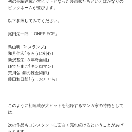
初の長編連載が大ヒットとなった漫画家たちといえばかなりの
ビックネームが並びます。
以下参照してみてください。
尾田栄一郎「 ONEPIECE」
鳥山明｢Dr.スランプ｣
和月伸宏｢るろうに剣心｣
新沢基栄｢３年奇面組｣
ゆでたまご｢キン肉マン｣
荒川弘｢鋼の錬金術師｣
藤田和日郎｢うしおととら｣
このように初連載が大ヒットを記録するマンガ家の特徴として
は、
次の作品もコンスタントに面白く売れ続けるということがあげ
られます。