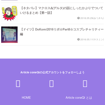
【ネタバレ】マクロスΔ(デルタ)の話にしったかぶりでついて
いけるまとめ【第一話】
2016.05.29(みつきち)
【ドイツ】DoKomi2016リポ☆Part8☆コスプレチャリティー
編
2016.05.11(ヤスミン)
Article coneQtの公式アカウントをフォローしよう
HOME
Article coneQt とは