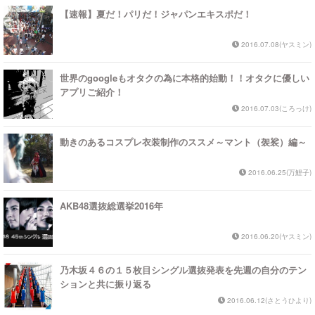
【速報】夏だ！パリだ！ジャパンエキスポだ！
2016.07.08(ヤスミン)
世界のgoogleもオタクの為に本格的始動！！オタクに優しい
アプリご紹介！
2016.07.03(ころっけ)
動きのあるコスプレ衣装制作のススメ～マント（袈裟）編～
2016.06.25(万鯉子)
AKB48選抜総選挙2016年
2016.06.20(ヤスミン)
乃木坂４６の１５枚目シングル選抜発表を先週の自分のテン
ションと共に振り返る
2016.06.12(さとうひより)