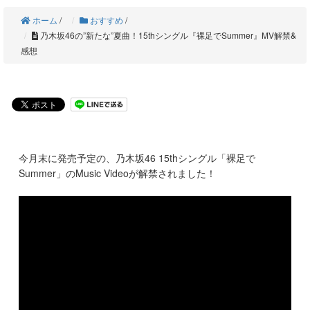
ホーム
/
おすすめ
/
乃木坂46の”新たな”夏曲！15thシングル『裸足でSummer』MV解禁&
感想
今月末に発売予定の、乃木坂46 15thシングル「裸足で
Summer」のMusic Videoが解禁されました！