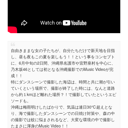
自由きままな女の子たちが、自分たちだけで新天地を目指
し、昼も夜もこの夏を楽しもう！！という事をコンセプト
に、6月中旬の2日間、沖縄県名護市や宜野座村を中心に、
乃木坂46としては初となる沖縄撮影でのMusic Videoが完
成！！
特にダンスシーンで撮影した海辺は、時間と共に潮が引い
ていくという場所で、撮影が終了した時には、なんと道路
から約１kmほど離れた場所？！で撮影していたというエピ
ソードも。
沖縄は梅雨明けしたばかりで、気温は連日30℃超えとな
り、海で撮影したダンスシーンでの日焼け対策や、森の中
の撮影では蚊に悩まされるなど、大変な環境の中で撮影し
たまさに渾身のMusic Video！！