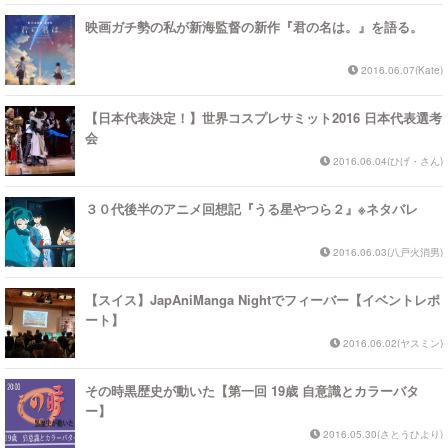
映画ガチ勢の私が新海監督の新作『君の名は。』を語る。
2016.06.07(Kate)
【日本代表決定！】世界コスプレサミット2016 日本代表選考
会
2016.06.04(ひげ・さん)
３０代後半のアニメ回想記『うる星やつら２』※ネタバレ
2016.06.03(八戸火消男)
【スイス】JapAniManga Nightでフィーバー【イベントレポ
ート】
2016.06.02(ヤスミン)
その時黒歴史が動いた【第一回 19歳 自意識とカラーバタ
ー】
2016.05.30(さとうひより)