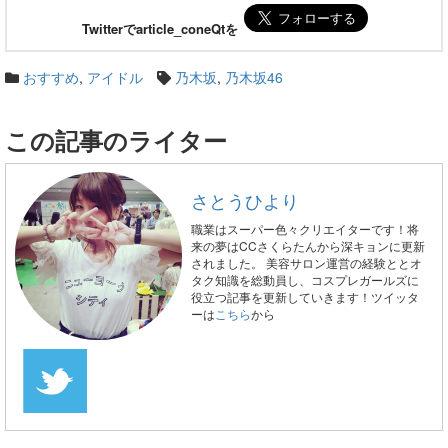
Twitterでarticle_coneQtを
おすすめ
,
アイドル
乃木坂
,
乃木坂46
この記事のライター
さとうひより
職業はスーパー色々クリエイターです！将
来の夢はCCさくらたんから深キョンに更新
されました。 美容サロン運営の経験ととオ
タク知識を総動員し、コスプレガールズに
役立つ記事を更新していきます！ツイッタ
ーは
こちら
から