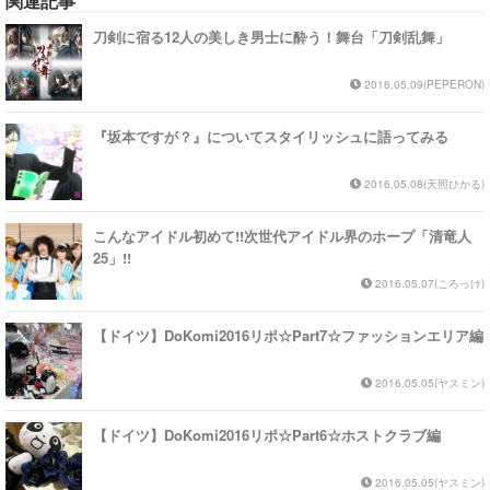
関連記事
刀剣に宿る12人の美しき男士に酔う！舞台「刀剣乱舞」
2016.05.09(PEPERON)
『坂本ですが？』についてスタイリッシュに語ってみる
2016.05.08(天照ひかる)
こんなアイドル初めて!!次世代アイドル界のホープ「清竜人
25」!!
2016.05.07(ころっけ)
【ドイツ】DoKomi2016リポ☆Part7☆ファッションエリア編
2016.05.05(ヤスミン)
【ドイツ】DoKomi2016リポ☆Part6☆ホストクラブ編
2016.05.05(ヤスミン)