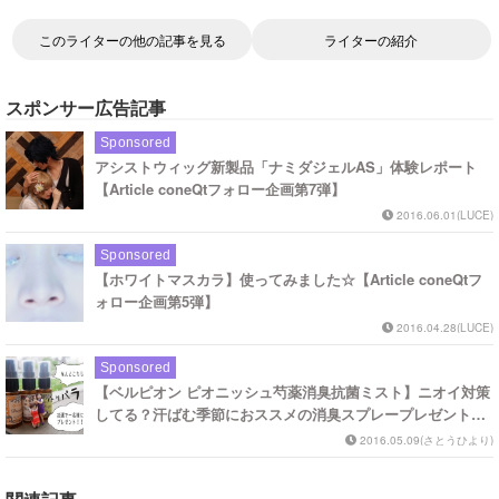
このライターの他の記事を見る
ライターの紹介
スポンサー広告記事
Sponsored
アシストウィッグ新製品「ナミダジェルAS」体験レポート
【Article coneQtフォロー企画第7弾】
2016.06.01(LUCE)
Sponsored
【ホワイトマスカラ】使ってみました☆【Article coneQtフ
ォロー企画第5弾】
2016.04.28(LUCE)
Sponsored
【ベルピオン ピオニッシュ芍薬消臭抗菌ミスト】ニオイ対策
してる？汗ばむ季節におススメの消臭スプレープレゼント！
【Article coneQtフォロー企画第6弾】
2016.05.09(さとうひより)