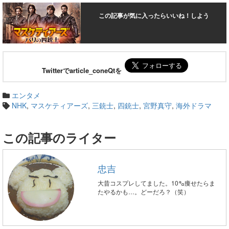
この記事が気に入ったらいいね！しよう
Twitterでarticle_coneQtを
エンタメ
NHK
,
マスケティアーズ
,
三銃士
,
四銃士
,
宮野真守
,
海外ドラマ
この記事のライター
忠吉
大昔コスプレしてました。10㌔痩せたらま
たやるかも…。どーだろ？（笑）