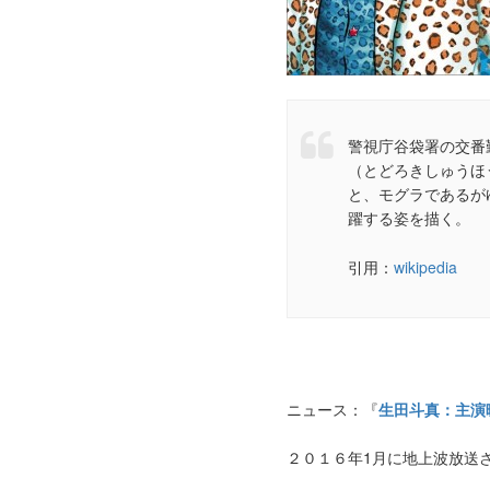
警視庁谷袋署の交番
（とどろきしゅうほ
と、モグラであるが
躍する姿を描く。
引用：
wikipedia
ニュース：『
生田斗真：主演
２０１６年1月に地上波放送さ