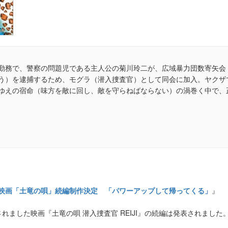
勤務で、警察の問題児である主人公の菊川玲二が、広域暴力団数寄矢会
う）を逮捕するため、モグラ（潜入捜査官）として同会に加入。ヤクザ
ゆえの宿命（味方を敵に回し、敵を守らねばならない）の渦巻く中で、
映画「土竜の唄」続編制作決定 「パワーアップして帰ってくる」
』
れました映画『土竜の唄 潜入捜査官 REIJI』の続編は発表されました