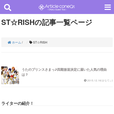
ST☆RISHの記事一覧ページ
ホーム
/
ST☆RISH
うたのプリンスさまっ♪四期放送決定に届いた人気の理由
は？
2015.12.16(まなてぃ)
ライターの紹介！