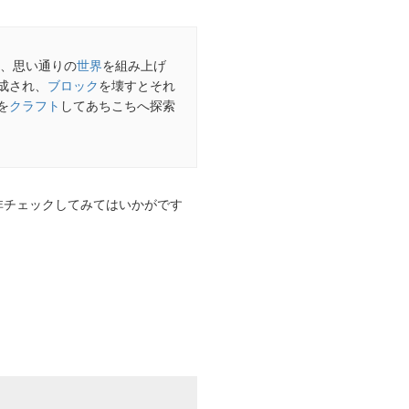
、思い通りの
世界
を組み上げ
成され、
ブロック
を壊すとそれ
を
クラフト
してあちこちへ探索
で是非チェックしてみてはいかがです