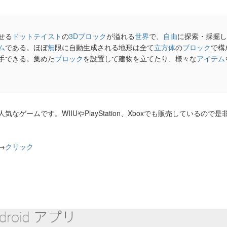
せる
ドット
テイスト
の
3D
ブロック
が溢れる
世界
で、
自由
に探索・採掘し
ム
である。ほぼ
無
限に自動生成される地形は全て
立方体
の
ブロック
で構
手できる。集めた
ブロック
を設置して建物を立てたり、様々な
アイテム
なゲームです。WIIUやPlayStation、Xboxでも販売しているの
→
クリック